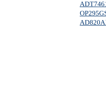
ADT746
OP295G
AD820A