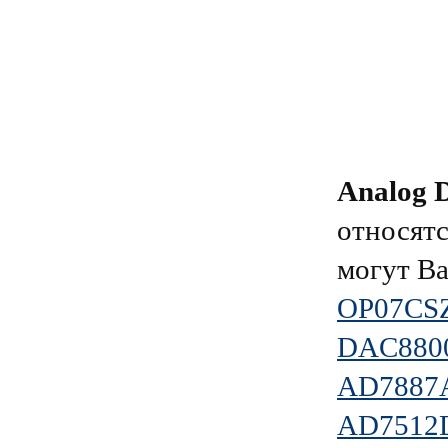
Analog D
относятс
могут Ва
OP07CS
DAC880
AD788
AD7512