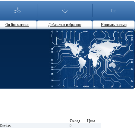
On-line магазин
Добавить в избранное
Написать письмо
Склад
Цена
evices
9