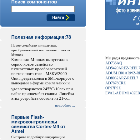
Поиск компонентов
Полезная информация:78
Hовое семейство пятиваттных
преобразователей постоянного тока от
Minmax
Мы рады предложить 
Компания Minmax выпустила в
AD736AQ
серию новое семейство
AD5420AREZ-REEL
пятиваттных преобразователей
ADUM1301ARWZ-R
постоянного тока - MSKW2000.
Они представлены в SMT-корпусе с
AD8032ARZ-REEL7
выводами в форме крыла чайки и
AD7876CRZ
o
OP97FSZ
удовлетворяются 245
C/10сек при
EVAL-ADUM1402E
пайке припоем без свинца. Линейка
этих устройств состоит из 21-о...
подробнее ...
Первые Flash-
микроконтроллеры
семейства Cortex-M4 от
Atmel
Смотрите подробную информацию...