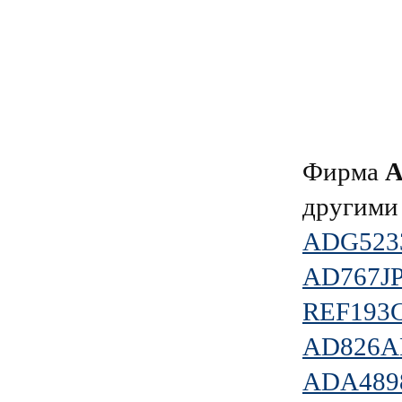
Фирма
A
другими
ADG523
AD767J
REF193
AD826A
ADA489