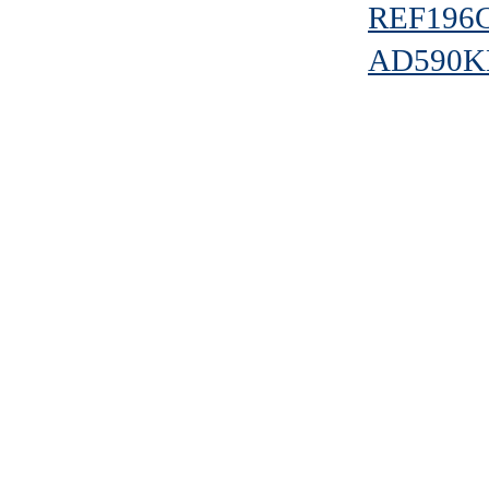
REF196
AD590K