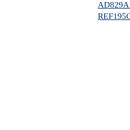
AD829A
REF195