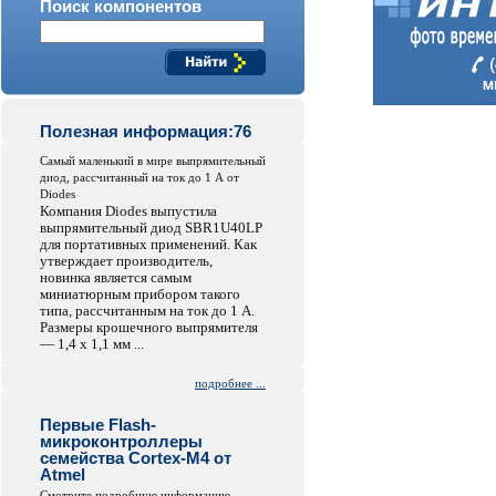
Поиск компонентов
Полезная информация:76
Самый маленький в мире выпрямительный
диод, рассчитанный на ток до 1 А от
Diodes
Компания Diodes выпустила
выпрямительный диод SBR1U40LP
для портативных применений. Как
утверждает производитель,
новинка является самым
миниатюрным прибором такого
типа, рассчитанным на ток до 1 А.
Размеры крошечного выпрямителя
— 1,4 x 1,1 мм ...
подробнее ...
Первые Flash-
микроконтроллеры
семейства Cortex-M4 от
Atmel
Смотрите подробную информацию...