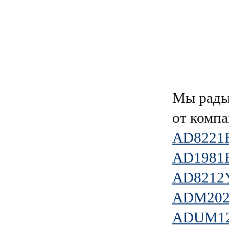
Мы рады
от комп
AD8221
AD1981
AD821
ADM202
ADUM12