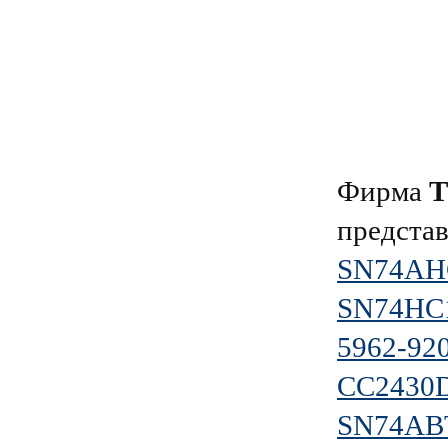
Фирма
T
предста
SN74AH
SN74HC
5962-9
CC2430
SN74AB