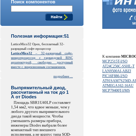
Поиск компонентов
Полезная информация:51
LatticeMico32 Open, бесплатный 32-
разрядный софт-процессор
LatticeMico32
– 32-разрядный софт-
К компании
MICROC
микропроцессор с гарвардской
RISC
MCP2515T-I/SO
архитектурой, свободно доступный
AT24C256C-SSHL-T
вместе с лицензионным соглашением.
LAN9500AI-ABZJ
PIC16F886-I/SO
подробнее ...
AT91SAM7S256D-A
ATMEGA162-16AU
Выпрямительный диод,
MCP79400T-I/MS
рассчитанный на ток до 1
А от Diodes
Площадь SBR1U40LP составляет
1,54 мм2, что вдвое меньше, чем у
любого другого выпрямительного
диода такой мощности. Чтобы
уменьшить размеры прибора,
инженеры Diodes выбрали более
компактный тип внешнего
исполнения, а не корпус типа SOD-