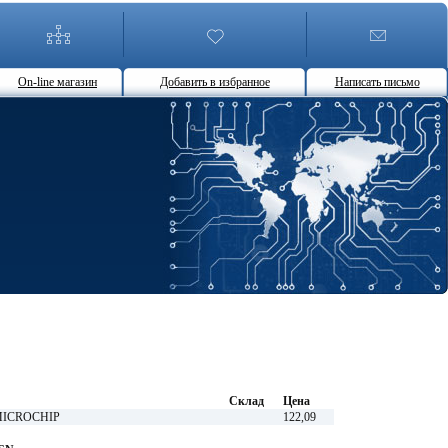
On-line магазин
Добавить в избранное
Написать письмо
Склад
Цена
MICROCHIP
122,09