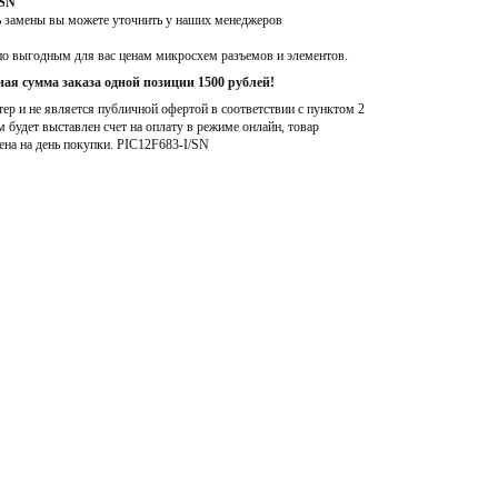
/SN
ь замены вы можете уточнить у наших менеджеров
по выгодным для вас ценам микросхем разъемов и элементов.
ая сумма заказа одной позиции 1500 рублей!
р и не является публичной офертой в соответствии с пунктом 2
м будет выставлен счет на оплату в режиме онлайн, товар
ена на день покупки
. PIC12F683-I/SN