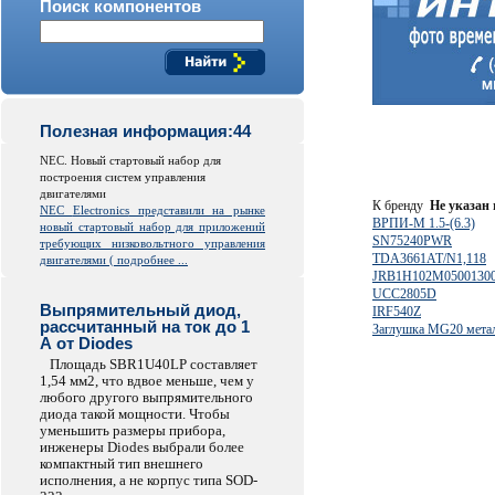
Поиск компонентов
Полезная информация:44
NEC. Новый стартовый набор для
построения систем управления
двигателями
К бренду
Не указан
NEC
Electronics
представили на рынке
ВРПИ-М 1.5-(6.3)
новый стартовый набор для приложений
SN75240PWR
требующих низковольтного управления
TDA3661AT/N1,118
двигателями (
подробнее ...
JRB1H102M0500130
UCC2805D
Выпрямительный диод,
IRF540Z
рассчитанный на ток до 1
Заглушка MG20 мета
А от Diodes
Площадь SBR1U40LP составляет
1,54 мм2, что вдвое меньше, чем у
любого другого выпрямительного
диода такой мощности. Чтобы
уменьшить размеры прибора,
инженеры Diodes выбрали более
компактный тип внешнего
исполнения, а не корпус типа SOD-