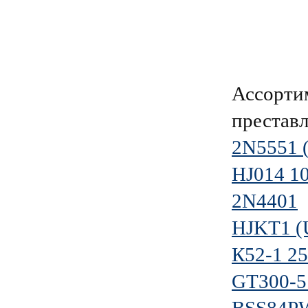
Ассорти
преставл
2N5551 
HJ014 1
2N4401
HJKT1 (
К52-1 25
GT300-5