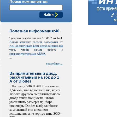
Поиск компонентов
Полезная информация:40
Средства разработки для ARM9™ от Keil
Новый комплект средств разработки от
Keil обеспечивает всем необходимым для
того, чтобы начать работу с
микроконтроллерами ARM9.
...
подробнее ...
Выпрямительный диод,
рассчитанный на ток до 1
А от Diodes
Площадь SBR1U40LP составляет
1,54 мм2, что вдвое меньше, чем у
любого другого выпрямительного
диода такой мощности. Чтобы
уменьшить размеры прибора,
инженеры Diodes выбрали более
компактный тип внешнего
исполнения, а не корпус типа SOD-