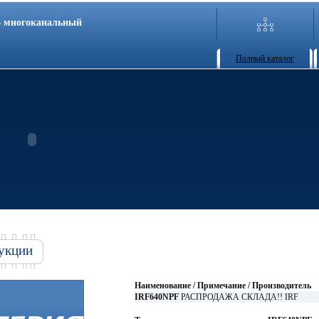
86 многоканальный
Полный каталог
укции
Наименование / Примечание / Производитель
IRF640NPF
РАСПРОДАЖА СКЛАДА!! IRF