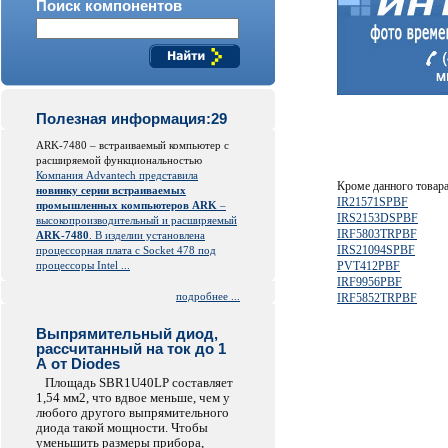
Поиск компонентов
Полезная информация:29
ARK-7480 – встраиваемый компьютер с
расширяемой функциональностью
Компания Advantech представила
Кроме данного товар
новинку серии встраиваемых
IR21571SPBF
промышленных компьютеров ARK
–
IRS2153DSPBF
высокопроизводительный и расширяемый
IRF5803TRPBF
ARK-7480
. В изделии установлена
IRS21094SPBF
процессорная плата с Socket 478 под
процессоры Intel ...
PVT412PBF
IRF9956PBF
подробнее ...
IRF5852TRPBF
Выпрямительный диод,
рассчитанный на ток до 1
А от Diodes
Площадь SBR1U40LP составляет
1,54 мм2, что вдвое меньше, чем у
любого другого выпрямительного
диода такой мощности. Чтобы
уменьшить размеры прибора,