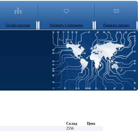
On-line магазин
Добавить в избранное
Написать письмо
Склад
Цена
2556