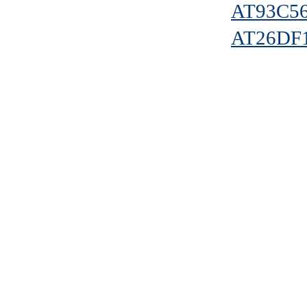
AT93C56
AT26DF