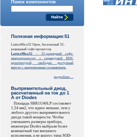
Поиск компонентов
Полезная информация:51
LatticeMico32 Open, бесплатный 32-
разрядный софт-процессор
LatticeMico32
– 32-разрядный софт-
микропроцессор с гарвардской
RISC
архитектурой, свободно доступный
вместе с лицензионным соглашением.
подробнее ...
Выпрямительный диод,
рассчитанный на ток до 1
А от Diodes
Площадь SBR1U40LP составляет
1,54 мм2, что вдвое меньше, чем у
любого другого выпрямительного
диода такой мощности. Чтобы
уменьшить размеры прибора,
инженеры Diodes выбрали более
компактный тип внешнего
исполнения, а не корпус типа SOD-