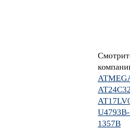
Смотрит
компан
ATMEGA
AT24C3
AT17LV
U4793B
1357B