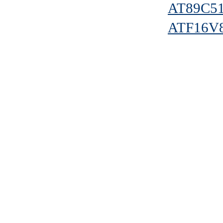
AT89C5
ATF16V