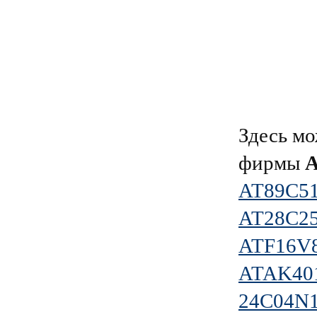
Здесь мо
фирмы
AT89C5
AT28C2
ATF16V
ATAK40
24C04N1