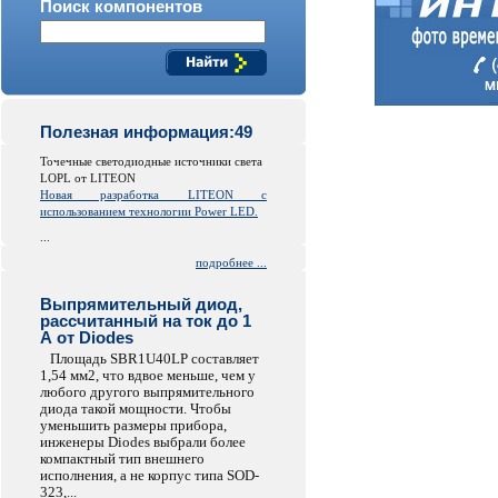
Поиск компонентов
Полезная информация:49
Точечные светодиодные источники света
LOPL от LITEON
Новая разработка LITEON с
использованием технологии Power LED.
...
подробнее ...
Выпрямительный диод,
рассчитанный на ток до 1
А от Diodes
Площадь SBR1U40LP составляет
1,54 мм2, что вдвое меньше, чем у
любого другого выпрямительного
диода такой мощности. Чтобы
уменьшить размеры прибора,
инженеры Diodes выбрали более
компактный тип внешнего
исполнения, а не корпус типа SOD-
323,...