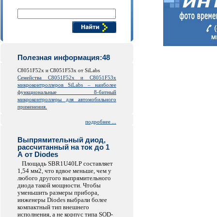
Поиск компонентов
Полезная информация:48
C8051F52x и C8051F53x от SiLabs
Семейства C8051F52x и C8051F53x
микроконтроллеров
SiLabs
– наиболее
функциональные 8-битный
микроконтроллеры для автомобильного
применения.
подробнее ...
Выпрямительный диод,
рассчитанный на ток до 1
А от Diodes
Площадь SBR1U40LP составляет
1,54 мм2, что вдвое меньше, чем у
любого другого выпрямительного
диода такой мощности. Чтобы
уменьшить размеры прибора,
инженеры Diodes выбрали более
компактный тип внешнего
исполнения, а не корпус типа SOD-