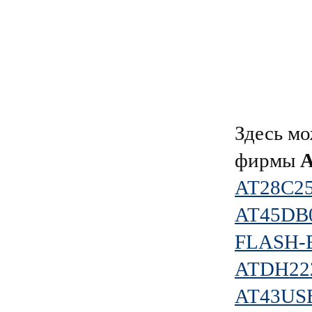
Здесь мо
фирмы
AT28C2
AT45DB
FLASH-
ATDH22
AT43US