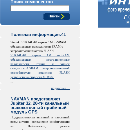
Поиск компонентов
Полезная информация:41
Simtek. STK14CA8 первая 1M nvSRAM
объединяющая возможности SRAM с
энергонезависимостью FLASH
STK14CA8 первая 1M nvSRAM
объединяющая неограниченные
возможности чтения и записи
стандартной SRAM с энергонезависимой
способностью хранения FLASH
устройств на скорости 80МБ/с.
...
подробнее ...
NAVMAN представляет
Jupiter 32. 20-ти канальный
высокоточный приёмный
модуль GPS
Поддерживаются активный и пассивный
виды антенн, сохранение конфигурации
во
flash
-памяти, режим