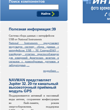
Поиск компонентов
Полезная информация:39
Система сбора данных с интерфейсом
USB от National Instruments
National Instruments представляет
модульную систему сбора данных с
интерфейсом USB – NI CompactDAQ –
платформу, отлично приспособленную
для измерений физических величин и
сигналов с разнообразных датчиков в
лабораторных, ...
подробнее ...
NAVMAN представляет
Jupiter 32. 20-ти канальный
высокоточный приёмный
модуль GPS
Поддерживаются активный и пассивный
виды антенн, сохранение конфигурации
во
flash
-памяти, режим
энергосбережения, поддержка