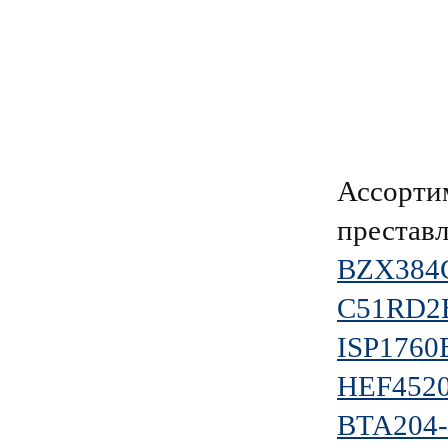
Ассорти
преставл
BZX384
C51RD2
ISP1760
HEF4520
BTA204-