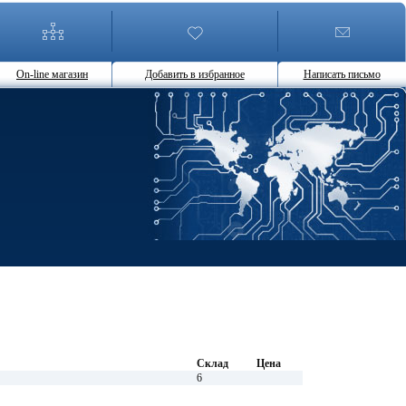
On-line магазин
Добавить в избранное
Написать письмо
Склад
Цена
6