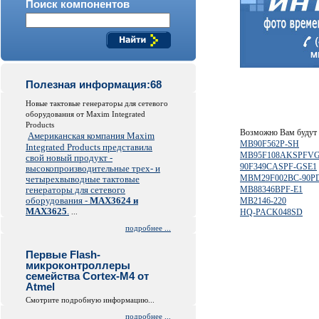
Поиск компонентов
Полезная информация:68
Новые тактовые генераторы для сетевого
оборудования от Maxim Integrated
Products
Возможно Вам будут 
Американская компания Maxim
MB90F562P-SH
Integrated Products представила
MB95F108AKSPFV
свой новый продукт -
90F349CASPF-GSE1
высокопроизводительные трех- и
MBM29F002BC-90P
четырехвыводные тактовые
генераторы для сетевого
MB88346BPF-E1
оборудования -
MAX3624 и
MB2146-220
MAX3625
.
...
HQ-PACK048SD
подробнее ...
Первые Flash-
микроконтроллеры
семейства Cortex-M4 от
Atmel
Смотрите подробную информацию...
подробнее ...