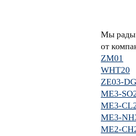
Мы рады 
от комп
ZM01
WHT20
ZE03-D
ME3-SO
ME3-CL
ME3-NH
ME2-CH2