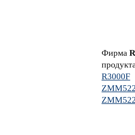
Фирма
продукт
R3000F
ZMM52
ZMM52