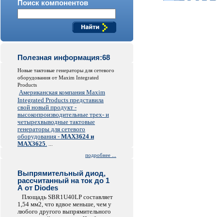
Поиск компонентов
Полезная информация:68
Новые тактовые генераторы для сетевого
оборудования от Maxim Integrated
Products
Американская компания Maxim
Integrated Products представила
свой новый продукт -
высокопроизводительные трех- и
четырехвыводные тактовые
генераторы для сетевого
оборудования -
MAX3624 и
MAX3625
.
...
подробнее ...
Выпрямительный диод,
рассчитанный на ток до 1
А от Diodes
Площадь SBR1U40LP составляет
1,54 мм2, что вдвое меньше, чем у
любого другого выпрямительного