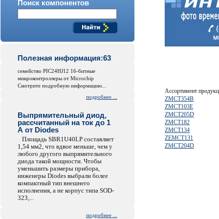
Поиск компонентов
Полезная информация:63
семейство PIC24HJ12 16-битные
микроконтроллеры от Microchip
Смотрите подробную информацию...
Ассортимент продук
подробнее ...
ZMCT354B
ZMCT103E
Выпрямительный диод,
ZMCT205D
рассчитанный на ток до 1
ZMCT182
А от Diodes
ZMCT134
ZEMCT131
Площадь SBR1U40LP составляет
ZMCT204D
1,54 мм2, что вдвое меньше, чем у
любого другого выпрямительного
диода такой мощности. Чтобы
уменьшить размеры прибора,
инженеры Diodes выбрали более
компактный тип внешнего
исполнения, а не корпус типа SOD-
323,...
подробнее ...