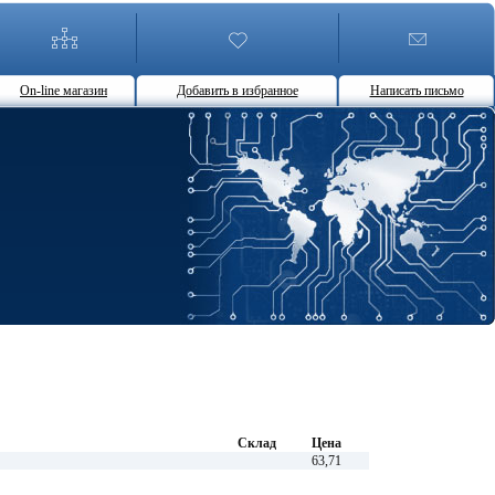
On-line магазин
Добавить в избранное
Написать письмо
Склад
Цена
63,71