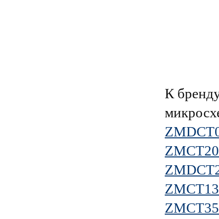
К брен
микросх
ZMDCT
ZMCT20
ZMDCT
ZMCT13
ZMCT35