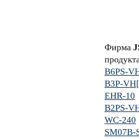
Фирма
J
продукт
B6PS-VH
B3P-VH[
EHR-10
B2PS-VH
WC-240
SM07B-S