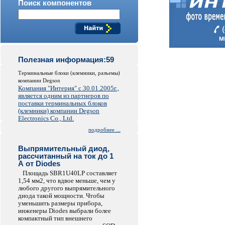
Поиск компонентов
Полезная информация:59
Терминальные блоки (клемники, разъемы)
компании Degson
Компания "Интерия" с 30.01.2005г.,
является одним из партнеров по
поставки терминальных блоков
(клемники) компании Degson
Electronics Co., Ltd.
подробнее ...
Выпрямительный диод,
рассчитанный на ток до 1
А от Diodes
Площадь SBR1U40LP составляет
1,54 мм2, что вдвое меньше, чем у
любого другого выпрямительного
диода такой мощности. Чтобы
уменьшить размеры прибора,
инженеры Diodes выбрали более
компактный тип внешнего