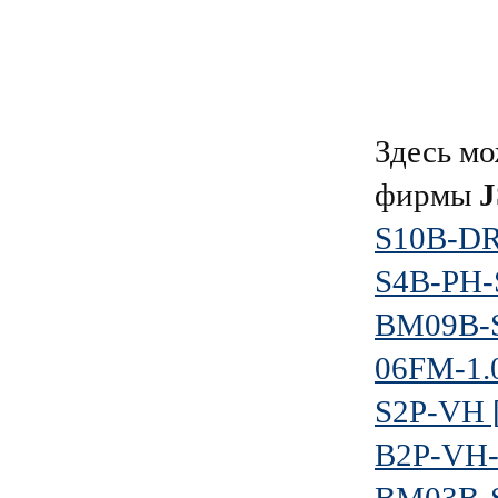
Здесь мо
фирмы
J
S10B-DR
S4B-PH-
BM09B-S
06FM-1.
S2P-VH 
B2P-VH-