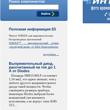
Поиск компонентов
Полезная информация:53
Чипсет WiMAX для широкополосных
беспроводных приложений
WiMAX™ - широкополосный сервис
«последней мили» от SiGe Semiconductor.
подробнее ...
Выпрямительный диод,
рассчитанный на ток до 1
А от Diodes
Площадь SBR1U40LP составляет
1,54 мм2, что вдвое меньше, чем у
любого другого выпрямительного
диода такой мощности. Чтобы
уменьшить размеры прибора,
инженеры Diodes выбрали более
компактный тип внешнего
исполнения, а не корпус типа SOD-
323,...