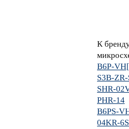
К брен
микросх
B6P-VH[
S3B-ZR-
SHR-02V
PHR-14
B6PS-VH
04KR-6S