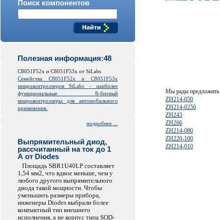
Поиск компонентов
Полезная информация:48
C8051F52x и C8051F53x от SiLabs
Семейства C8051F52x и C8051F53x
микроконтроллеров
SiLabs
– наиболее
Мы рады предложить 
функциональные 8-битный
ZH214-050
микроконтроллеры для автомобильного
ZH214-0250
применения.
ZH243
ZH266
подробнее ...
ZH214-080
ZH220-100
Выпрямительный диод,
ZH214-010
рассчитанный на ток до 1
А от Diodes
Площадь SBR1U40LP составляет
1,54 мм2, что вдвое меньше, чем у
любого другого выпрямительного
диода такой мощности. Чтобы
уменьшить размеры прибора,
инженеры Diodes выбрали более
компактный тип внешнего
исполнения, а не корпус типа SOD-