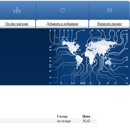
On-line магазин
Добавить в избранное
Написать письмо
Склад
Цена
на складе
16,42