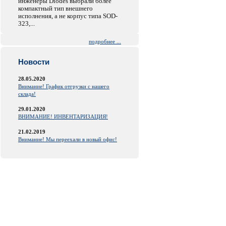
инженеры Diodes выбрали более
компактный тип внешнего
исполнения, а не корпус типа SOD-
323,...
подробнее ...
Новости
28.05.2020
Внимание! График отгрузки с нашего
склада!
29.01.2020
ВНИМАНИЕ! ИНВЕНТАРИЗАЦИЯ!
21.02.2019
Внимание! Мы переехали в новый офис!