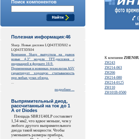
Поиск компонентов
Полезная информация:46
Sharp. Новые дисплеи LQ043T3DX02 и
LQ043T3DX04
Компания Sharp выпустила на рынок
К компании
ZHENHU
новые 4,3" модели TFT-дисплеев с
ZH243
индикацией в формате 16:9.
ZH214-063
Примененная в новинках технология ASV
ZH266
гарантирует хорошую считываемость
ZH214-080
при любых углах обзора.
...
ZH214-0125
ZH110
подробнее ...
ZH101B-0500
Выпрямительный диод,
рассчитанный на ток до 1
А от Diodes
Площадь SBR1U40LP составляет
1,54 мм2, что вдвое меньше, чем у
любого другого выпрямительного
диода такой мощности. Чтобы
уменьшить размеры прибора,