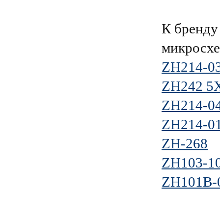
К бренд
микросхе
ZH214-0
ZH242 5
ZH214-0
ZH214-0
ZH-268
ZH103-10
ZH101B-