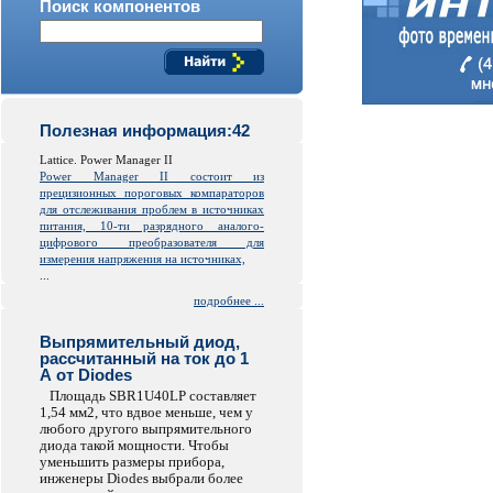
Поиск компонентов
Полезная информация:42
Lattice. Power Manager II
Power Manager II состоит из
прецизионных пороговых компараторов
для отслеживания проблем в источниках
питания, 10-ти разрядного аналого-
цифрового преобразователя для
измерения напряжения на источниках,
...
подробнее ...
Выпрямительный диод,
рассчитанный на ток до 1
А от Diodes
Площадь SBR1U40LP составляет
1,54 мм2, что вдвое меньше, чем у
любого другого выпрямительного
диода такой мощности. Чтобы
уменьшить размеры прибора,
инженеры Diodes выбрали более