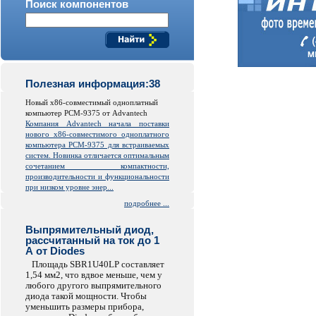
Поиск компонентов
Полезная информация:38
Новый x86-совместимый одноплатный
компьютер PCM-9375 от Advantech
Компания Advantech начала поставки
нового x86-совместимого одноплатного
компьютера PCM-9375 для встраиваемых
систем. Новинка отличается оптимальным
сочетанием компактности,
производительности и функциональности
при низком уровне энер...
подробнее ...
Выпрямительный диод,
рассчитанный на ток до 1
А от Diodes
Площадь SBR1U40LP составляет
1,54 мм2, что вдвое меньше, чем у
любого другого выпрямительного
диода такой мощности. Чтобы
уменьшить размеры прибора,