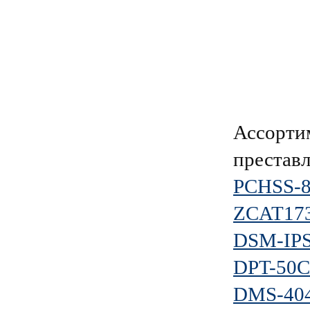
Ассорти
преставл
PCHSS-
ZCAT173
DSM-IP
DPT-50C
DMS-40