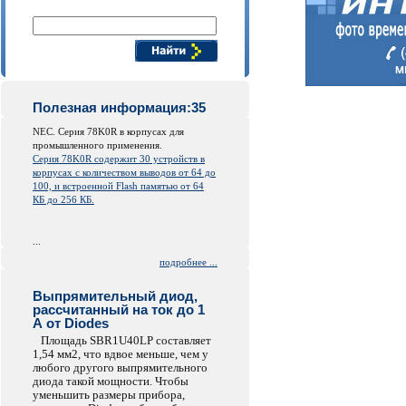
Поиск компонентов
Полезная информация:35
NEC. Серия 78K0R в корпусах для
промышленного применения.
Серия 78K0R содержит 30 устройств в
корпусах с количеством выводов от 64 до
100, и встроенной
Flash
памятью от 64
КБ до 256 КБ.
...
подробнее ...
Выпрямительный диод,
рассчитанный на ток до 1
А от Diodes
Площадь SBR1U40LP составляет
1,54 мм2, что вдвое меньше, чем у
любого другого выпрямительного
диода такой мощности. Чтобы
уменьшить размеры прибора,