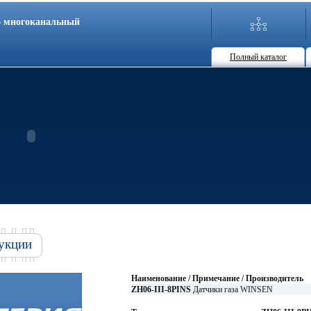
86 многоканальный
Полный каталог
укции
Наименование / Примечание / Производитель
ZH06-III-8PINS
Датчики газа WINSEN