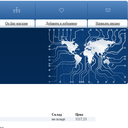
On-line магазин
Добавить в избранное
Написать письмо
Склад
Цена
на складе
1117,13