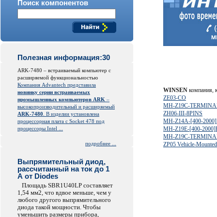
Поиск компонентов
Полезная информация:30
ARK-7480 – встраиваемый компьютер с
расширяемой функциональностью
Компания Advantech представила
WINSEN
компания, к
новинку серии встраиваемых
ZE03-CO
промышленных компьютеров ARK
–
MH-Z19C-TERMINAL
высокопроизводительный и расширяемый
ZH06-III-8PINS
ARK-7480
. В изделии установлена
MH-Z14A-[400-2000
процессорная плата с Socket 478 под
процессоры Intel ...
MH-Z19E-[400-2000
MH-Z19C-TERMINAL
подробнее ...
ZP05 Vehicle-Mounted
Выпрямительный диод,
рассчитанный на ток до 1
А от Diodes
Площадь SBR1U40LP составляет
1,54 мм2, что вдвое меньше, чем у
любого другого выпрямительного
диода такой мощности. Чтобы
уменьшить размеры прибора,