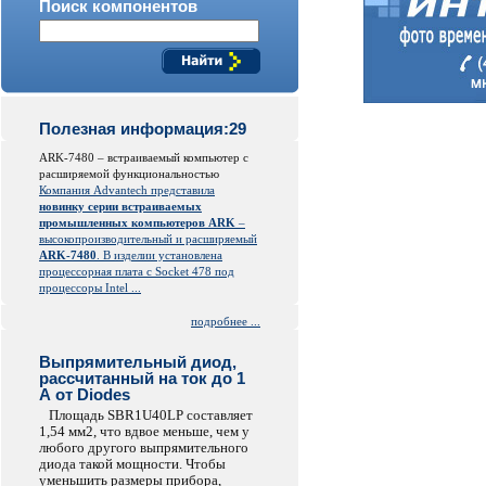
Поиск компонентов
Полезная информация:29
ARK-7480 – встраиваемый компьютер с
расширяемой функциональностью
Компания Advantech представила
новинку серии встраиваемых
промышленных компьютеров ARK
–
высокопроизводительный и расширяемый
ARK-7480
. В изделии установлена
процессорная плата с Socket 478 под
процессоры Intel ...
подробнее ...
Выпрямительный диод,
рассчитанный на ток до 1
А от Diodes
Площадь SBR1U40LP составляет
1,54 мм2, что вдвое меньше, чем у
любого другого выпрямительного
диода такой мощности. Чтобы
уменьшить размеры прибора,