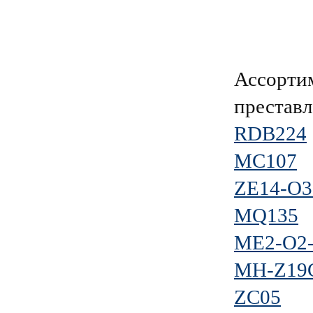
Ассорти
преставл
RDB224
MC107
ZE14-O3
MQ135
ME2-O2
MH-Z19
ZC05