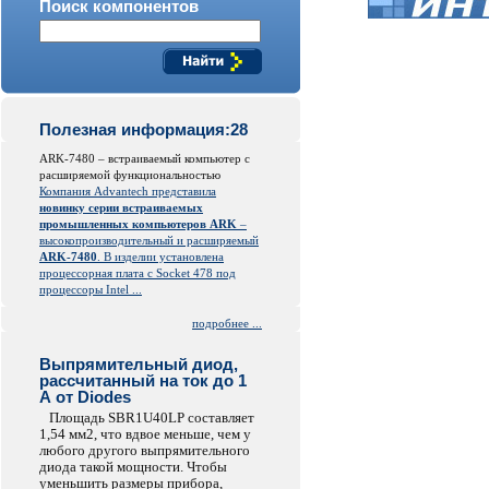
Поиск компонентов
Полезная информация:28
ARK-7480 – встраиваемый компьютер с
расширяемой функциональностью
Компания Advantech представила
новинку серии встраиваемых
промышленных компьютеров ARK
–
высокопроизводительный и расширяемый
ARK-7480
. В изделии установлена
процессорная плата с Socket 478 под
процессоры Intel ...
подробнее ...
Выпрямительный диод,
рассчитанный на ток до 1
А от Diodes
Площадь SBR1U40LP составляет
1,54 мм2, что вдвое меньше, чем у
любого другого выпрямительного
диода такой мощности. Чтобы
уменьшить размеры прибора,