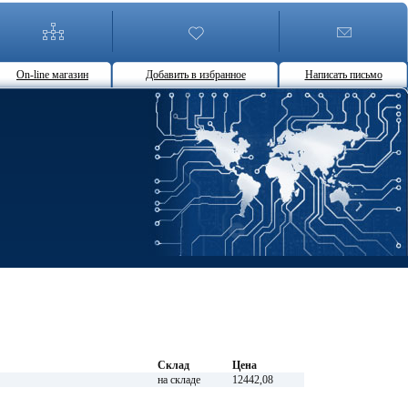
On-line магазин
Добавить в избранное
Написать письмо
Склад
Цена
на складе
12442,08