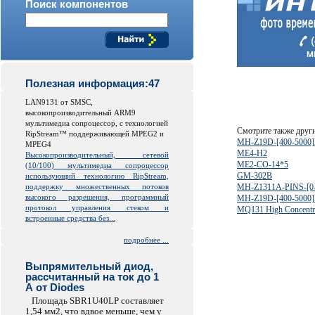
Поиск компонентов
Полезная информация:47
LAN9131 от SMSC,
высокопроизводительный ARM9
мультимедиа сопроцессор, с технологией
Смотрите также друг
RipStream™ поддерживающей MPEG2 и
MH-Z19D-[400-5000
MPEG4
ME4-H2
Высокопроизводительный, сетевой
ME2-CO-14*5
(10/100) мультимедиа сопроцессор
GM-302B
использующий технологию RipStream,
поддержку множественных потоков
MH-Z1311A-PINS-[0
высокого разрешения, программный
MH-Z19D-[400-5000
протокол управления стеком и
MQ131 High Concentra
встроенные средства без...
подробнее ...
Выпрямительный диод,
рассчитанный на ток до 1
А от Diodes
Площадь SBR1U40LP составляет
1,54 мм2, что вдвое меньше, чем у