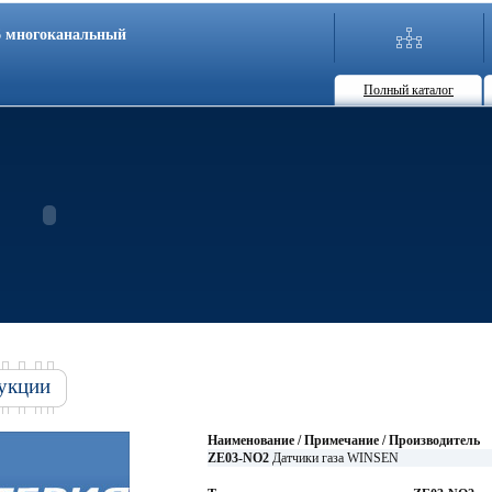
86 многоканальный
Полный каталог
укции
Наименование / Примечание / Производитель
ZE03-NO2
Датчики газа WINSEN