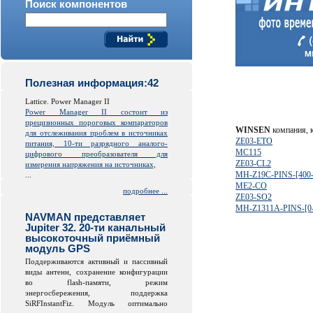
Поиск компонентов
Полезная информация:42
Lattice. Power Manager II
Power Manager II состоит из
прецизионных пороговых компараторов
WINSEN
компания, к
для отслеживания проблем в источниках
ZE03-ETO
питания, 10-ти разрядного аналого-
MC115
цифрового преобразователя для
ZE03-CL2
измерения напряжения на источниках,
MH-Z19C-PINS-[400
...
ME2-CO
подробнее ...
ZE03-SO2
MH-Z1311A-PINS-[0
NAVMAN представляет
Jupiter 32. 20-ти канальный
высокоточный приёмный
модуль GPS
Поддерживаются активный и пассивный
виды антенн, сохранение конфигурации
во
flash
-памяти, режим
энергосбережения, поддержка
SiRFInstantFiz. Модуль оптимально