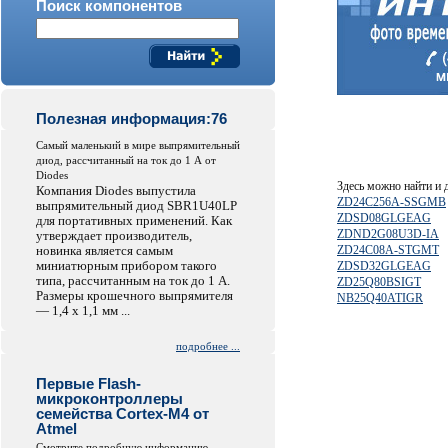
Поиск компонентов
Полезная информация:76
Самый маленький в мире выпрямительный
диод, рассчитанный на ток до 1 А от
Diodes
Здесь можно найти и
Компания Diodes выпустила
ZD24C256A-SSGMB
выпрямительный диод SBR1U40LP
ZDSD08GLGEAG
для портативных применений. Как
ZDND2G08U3D-IA
утверждает производитель,
новинка является самым
ZD24C08A-STGMT
миниатюрным прибором такого
ZDSD32GLGEAG
типа, рассчитанным на ток до 1 А.
ZD25Q80BSIGT
Размеры крошечного выпрямителя
NB25Q40ATIGR
— 1,4 x 1,1 мм ...
подробнее ...
Первые Flash-
микроконтроллеры
семейства Cortex-M4 от
Atmel
Смотрите подробную информацию...