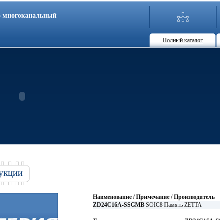
86 многоканальный
Полный каталог
укции
Наименование / Примечание / Производитель
ZD24C16A-SSGMB
SOIC8 Память ZETTA