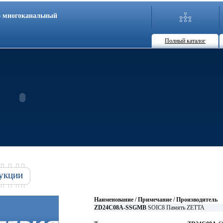
86 многоканальный
Полный каталог
укции
Наименование / Примечание / Производитель
ZD24C08A-SSGMB
SOIC8 Память ZETTA