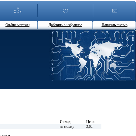
On-line магазин
Добавить в избранное
Написать письмо
Склад
Цена
на складе
2,02