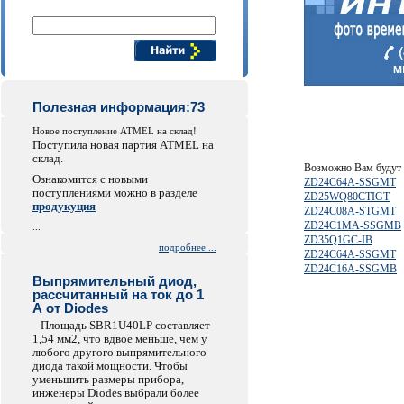
Поиск компонентов
Полезная информация:73
Новое поступление ATMEL на склад!
Поступила новая партия ATMEL на
склад.
Возможно Вам будут 
Ознакомится с новыми
ZD24C64A-SSGMT
поступлениями можно в разделе
ZD25WQ80CTIGT
продукуция
ZD24C08A-STGMT
ZD24C1MA-SSGMB
...
ZD35Q1GC-IB
подробнее ...
ZD24C64A-SSGMT
ZD24C16A-SSGMB
Выпрямительный диод,
рассчитанный на ток до 1
А от Diodes
Площадь SBR1U40LP составляет
1,54 мм2, что вдвое меньше, чем у
любого другого выпрямительного
диода такой мощности. Чтобы
уменьшить размеры прибора,
инженеры Diodes выбрали более