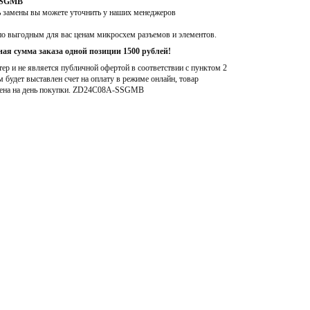
-SSGMB
ь замены вы можете уточнить у наших менеджеров
по выгодным для вас ценам микросхем разъемов и элементов.
ая сумма заказа одной позиции 1500 рублей!
р и не является публичной офертой в соответствии с пунктом 2
м будет выставлен счет на оплату в режиме онлайн, товар
ена на день покупки
. ZD24C08A-SSGMB