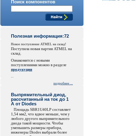
Поиск компонентов
Полезная информация:72
Новое поступление ATMEL на склад!
Поступила новая партия ATMEL на
склад.
Ознакомится с новыми
поступлениями можно в разделе
продукуция
...
подробнее ...
Выпрямительный диод,
рассчитанный на ток до 1
А от Diodes
Площадь SBR1U40LP составляет
1,54 мм2, что вдвое меньше, чем у
любого другого выпрямительного
диода такой мощности. Чтобы
уменьшить размеры прибора,
инженеры Diodes выбрали более