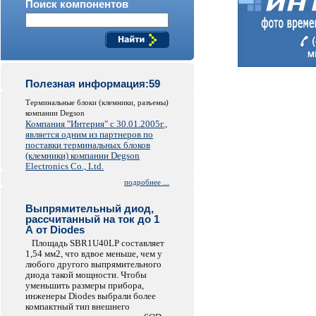
Поиск компонентов
Полезная информация:59
Терминальные блоки (клемники, разъемы)
компании Degson
Компания "Интерия" с 30.01.2005г.,
является одним из партнеров по
поставки терминальных блоков
(клемники) компании Degson
Electronics Co., Ltd.
подробнее ...
Выпрямительный диод,
рассчитанный на ток до 1
А от Diodes
Площадь SBR1U40LP составляет
1,54 мм2, что вдвое меньше, чем у
любого другого выпрямительного
диода такой мощности. Чтобы
уменьшить размеры прибора,
инженеры Diodes выбрали более
компактный тип внешнего