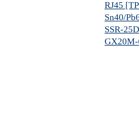
RJ45 [T
Sn40/Pb
SSR-25
GX20M-