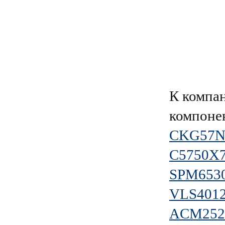
К компа
компоне
CKG57N
C5750X
SPM653
VLS401
ACM2520