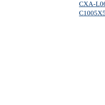
CXA-L0
C1005X