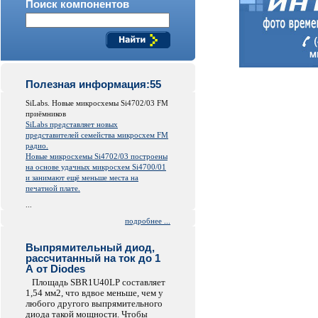
Поиск компонентов
Полезная информация:55
SiLabs. Новые микросхемы Si4702/03 FM
приёмников
SiLabs представляет новых
представителей семейства микросхем FM
радио.
Новые микросхемы Si4702/03 построены
на основе удачных микросхем Si4700/01
и занимают ещё меньше места на
печатной плате.
...
подробнее ...
Выпрямительный диод,
рассчитанный на ток до 1
А от Diodes
Площадь SBR1U40LP составляет
1,54 мм2, что вдвое меньше, чем у
любого другого выпрямительного
диода такой мощности. Чтобы