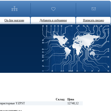
On-line магазин
Добавить в избранное
Написать письмо
Склад
Цена
тиристорные YZPST
12740,12