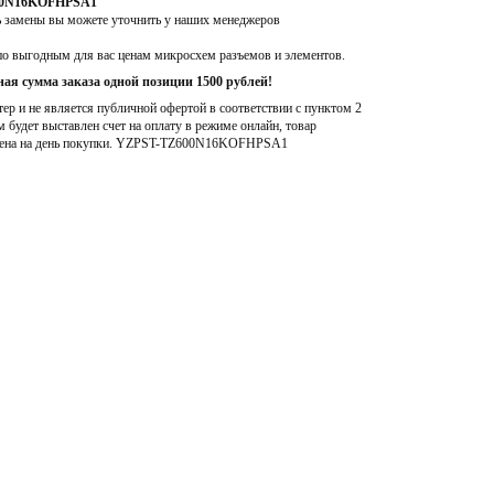
600N16KOFHPSA1
ь замены вы можете уточнить у наших менеджеров
по выгодным для вас ценам микросхем разъемов и элементов.
ая сумма заказа одной позиции 1500 рублей!
р и не является публичной офертой в соответствии с пунктом 2
м будет выставлен счет на оплату в режиме онлайн, товар
ена на день покупки
. YZPST-TZ600N16KOFHPSA1