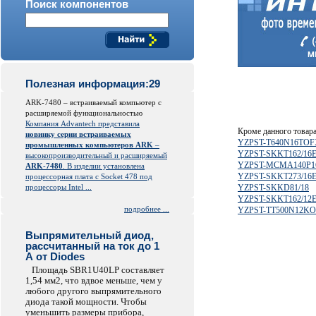
Поиск компонентов
Полезная информация:29
ARK-7480 – встраиваемый компьютер с
расширяемой функциональностью
Компания Advantech представила
Кроме данного товар
новинку серии встраиваемых
YZPST-T640N16TO
промышленных компьютеров ARK
–
YZPST-SKKT162/16
высокопроизводительный и расширяемый
YZPST-MCMA140P1
ARK-7480
. В изделии установлена
YZPST-SKKT273/16
процессорная плата с Socket 478 под
процессоры Intel ...
YZPST-SKKD81/18
YZPST-SKKT162/12
подробнее ...
YZPST-TT500N12K
Выпрямительный диод,
рассчитанный на ток до 1
А от Diodes
Площадь SBR1U40LP составляет
1,54 мм2, что вдвое меньше, чем у
любого другого выпрямительного
диода такой мощности. Чтобы
уменьшить размеры прибора,