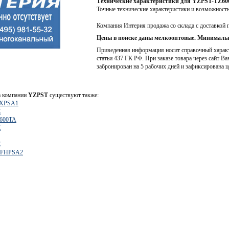
Технические характеристики для YZPST-TZ
Точные технические характеристики и возможност
Компания Интерия продажа со склада с доставкой 
Цены в поиске даны мелкооптовые. Минимальн
Приведенная информация носит справочный характе
статьи 437 ГК РФ. При заказе товара через сайт Ва
забронирован на 5 рабочих дней и зафиксирована ц
а компании
YZPST
существуют также:
FXPSA1
E
600TA
E
E
OFHPSA2