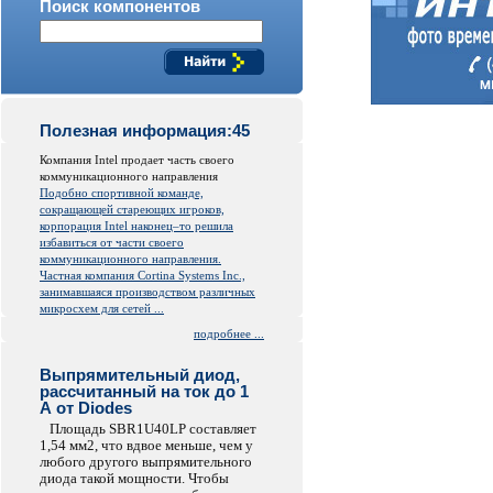
Поиск компонентов
Полезная информация:45
Компания Intel продает часть своего
коммуникационного направления
Подобно спортивной команде,
сокращающей стареющих игроков,
корпорация Intel наконец–то решила
избавиться от части своего
коммуникационного направления.
Частная компания Cortina Systems Inc.,
занимавшаяся производством различных
микросхем для сетей ...
подробнее ...
Выпрямительный диод,
рассчитанный на ток до 1
А от Diodes
Площадь SBR1U40LP составляет
1,54 мм2, что вдвое меньше, чем у
любого другого выпрямительного
диода такой мощности. Чтобы