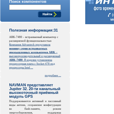
Поиск компонентов
Полезная информация:31
ARK-7480 – встраиваемый компьютер с
расширяемой функциональностью
Компания Advantech представила
новинку серии встраиваемых
промышленных компьютеров ARK
–
высокопроизводительный и расширяемый
ARK-7480
. В изделии установлена
процессорная плата с Socket 478 под
процессоры Intel ...
подробнее ...
NAVMAN представляет
Jupiter 32. 20-ти канальный
высокоточный приёмный
модуль GPS
Поддерживаются активный и пассивный
виды антенн, сохранение конфигурации
во
flash
-памяти, режим
энергосбережения, поддержка