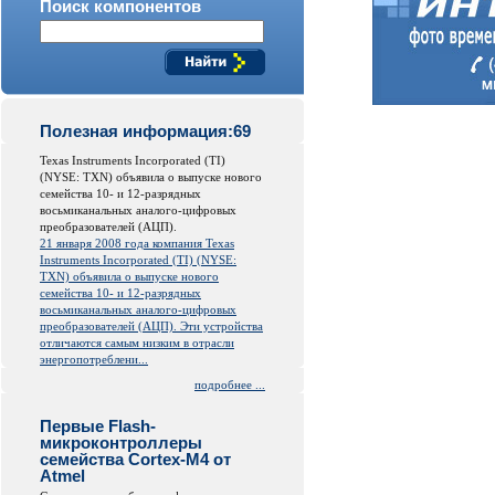
Поиск компонентов
Полезная информация:69
Texas Instruments Incorporated (TI)
(NYSE: TXN) объявила о выпуске нового
семейства 10- и 12-разрядных
восьмиканальных аналого-цифровых
преобразователей (АЦП).
21 января 2008 года компания Texas
Instruments Incorporated (TI) (NYSE:
TXN) объявила о выпуске нового
семейства 10- и 12-разрядных
восьмиканальных аналого-цифровых
преобразователей (АЦП). Эти устройства
отличаются самым низким в отрасли
энергопотреблени...
подробнее ...
Первые Flash-
микроконтроллеры
семейства Cortex-M4 от
Atmel