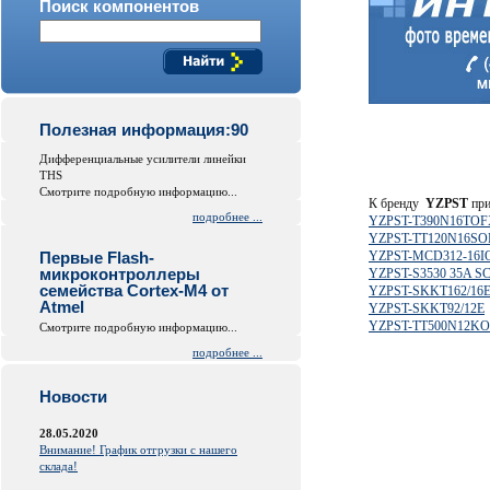
Поиск компонентов
Полезная информация:90
Дифференциальные усилители линейки
THS
Смотрите подробную информацию...
К бренду
YZPST
при
подробнее ...
YZPST-T390N16TO
YZPST-TT120N16S
Первые Flash-
YZPST-MCD312-16I
микроконтроллеры
YZPST-S3530 35A S
семейства Cortex-M4 от
YZPST-SKKT162/16
Atmel
YZPST-SKKT92/12E
YZPST-TT500N12K
Смотрите подробную информацию...
подробнее ...
Новости
28.05.2020
Внимание! График отгрузки с нашего
склада!