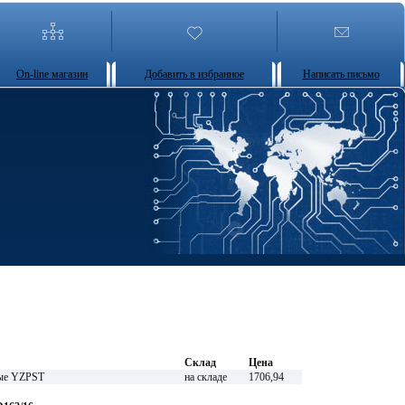
On-line магазин
Добавить в избранное
Написать письмо
Склад
Цена
ные YZPST
на складе
1706,94