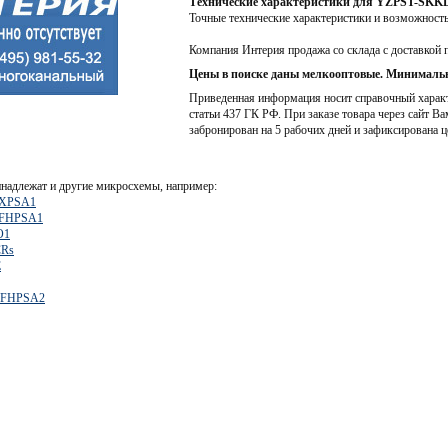
Технические характеристики для YZPST-SKKD
Точные технические характеристики и возможност
Компания Интерия продажа со склада с доставкой 
Цены в поиске даны мелкооптовые. Минимальн
Приведенная информация носит справочный характе
статьи 437 ГК РФ. При заказе товара через сайт Ва
забронирован на 5 рабочих дней и зафиксирована ц
надлежат и другие микросхемы, например:
FXPSA1
OFHPSA1
O1
CRs
E
OFHPSA2