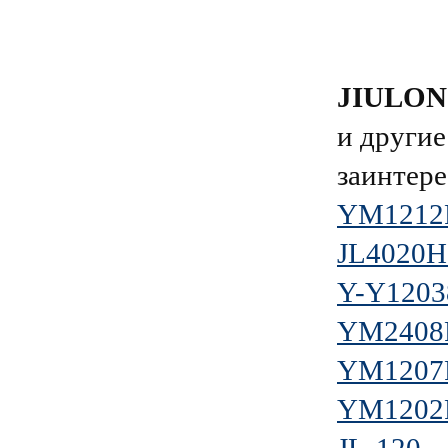
JIULO
и другие
заинтере
YM1212P
JL4020
Y-Y120
YM2408
YM1207P
YM1202P