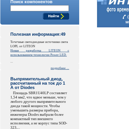
Поиск компонентов
Полезная информация:49
Точечные светодиодные источники света
LOPL от LITEON
Новая разработка LITEON с
использованием технологии Power LED.
...
подробнее ...
Выпрямительный диод,
рассчитанный на ток до 1
А от Diodes
Площадь SBR1U40LP составляет
1,54 мм2, что вдвое меньше, чем у
любого другого выпрямительного
диода такой мощности. Чтобы
уменьшить размеры прибора,
инженеры Diodes выбрали более
компактный тип внешнего
исполнения, а не корпус типа SOD-
323,...