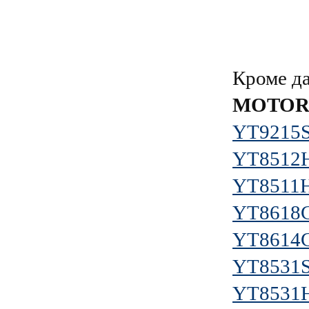
Кроме д
MOTO
YT9215
YT8512
YT8511
YT8618
YT8614
YT8531
YT8531