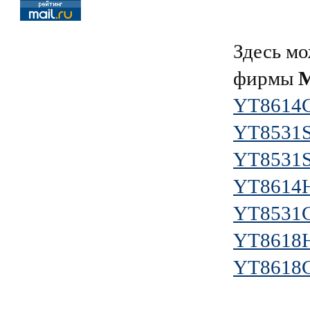
Здесь мо
фирмы
YT8614
YT8531
YT8531
YT8614
YT8531
YT8618
YT8618