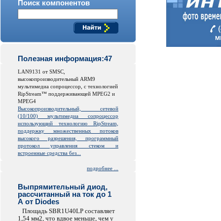
Поиск компонентов
Полезная информация:47
LAN9131 от SMSC,
высокопроизводительный ARM9
мультимедиа сопроцессор, с технологией
RipStream™ поддерживающей MPEG2 и
MPEG4
Высокопроизводительный, сетевой
(10/100) мультимедиа сопроцессор
использующий технологию RipStream,
поддержку множественных потоков
высокого разрешения, программный
протокол управления стеком и
встроенные средства без...
подробнее ...
Выпрямительный диод,
рассчитанный на ток до 1
А от Diodes
Площадь SBR1U40LP составляет
1,54 мм2, что вдвое меньше, чем у