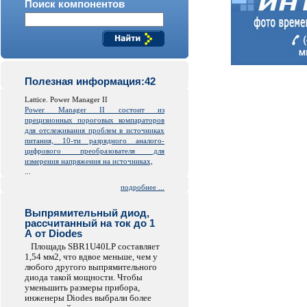
Поиск компонентов
Полезная информация:42
Lattice. Power Manager II
Power Manager II состоит из
прецизионных пороговых компараторов
для отслеживания проблем в источниках
питания, 10-ти разрядного аналого-
цифрового преобразователя для
измерения напряжения на источниках,
...
подробнее ...
Выпрямительный диод,
рассчитанный на ток до 1
А от Diodes
Площадь SBR1U40LP составляет
1,54 мм2, что вдвое меньше, чем у
любого другого выпрямительного
диода такой мощности. Чтобы
уменьшить размеры прибора,
инженеры Diodes выбрали более