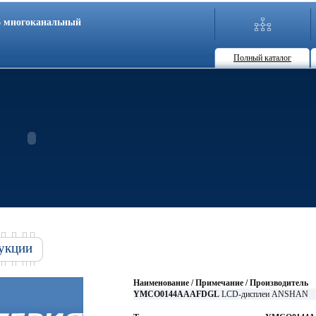
86 многоканальный
Полный каталог
укции
Наименование / Примечание / Производитель
YMCO0144AAAFDGL
LCD-дисплеи ANSHAN