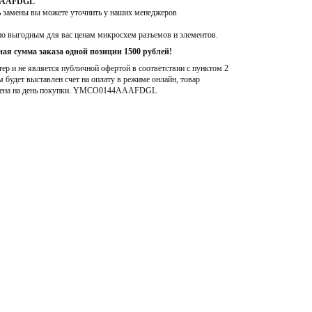
4AAAFDGL
ь замены вы можете уточнить у наших менеджеров
по выгодным для вас ценам микросхем разъемов и элементов.
ая сумма заказа одной позиции 1500 рублей!
р и не является публичной офертой в соответствии с пунктом 2
м будет выставлен счет на оплату в режиме онлайн, товар
ена на день покупки
. YMCO0144AAAFDGL