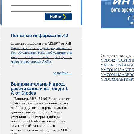
Поиск компонентов
Полезная информация:40
Средства разработки для ARM9™ от Keil
Новый комплект средств разработки от
Keil обеспечивает всем необходимым для
Смотрите также друг
того, чтобы начать работу с
YDDC42443AATDH
микроконтроллерами ARM9.
YMC162-409AAAG
...
YMCO1105AAATD
подробнее ...
YMCO0144AAAFD
YDDC3391ABTDRP
Выпрямительный диод,
рассчитанный на ток до 1
А от Diodes
Площадь SBR1U40LP составляет
1,54 мм2, что вдвое меньше, чем у
любого другого выпрямительного
диода такой мощности. Чтобы
уменьшить размеры прибора,
инженеры Diodes выбрали более
компактный тип внешнего
исполнения, а не корпус типа SOD-