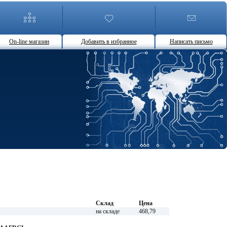
On-line магазин
Добавить в избранное
Написать письмо
Склад
Цена
на складе
468,79