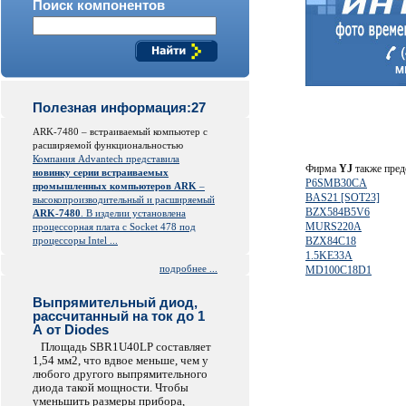
Поиск компонентов
Полезная информация:27
ARK-7480 – встраиваемый компьютер с
расширяемой функциональностью
Компания Advantech представила
Фирма
YJ
также пред
новинку серии встраиваемых
P6SMB30CA
промышленных компьютеров ARK
–
BAS21 [SOT23]
высокопроизводительный и расширяемый
BZX584B5V6
ARK-7480
. В изделии установлена
MURS220A
процессорная плата с Socket 478 под
процессоры Intel ...
BZX84C18
1.5KE33A
подробнее ...
MD100C18D1
Выпрямительный диод,
рассчитанный на ток до 1
А от Diodes
Площадь SBR1U40LP составляет
1,54 мм2, что вдвое меньше, чем у
любого другого выпрямительного
диода такой мощности. Чтобы
уменьшить размеры прибора,