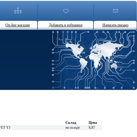
On-line магазин
Добавить в избранное
Написать письмо
Склад
Цена
FET YJ
на складе
8,87