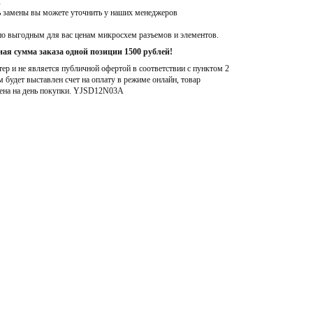
A
ь замены вы можете уточнить у наших менеджеров
по выгодным для вас ценам микросхем разъемов и элементов.
ая сумма заказа одной позиции 1500 рублей!
р и не является публичной офертой в соответствии с пунктом 2
м будет выставлен счет на оплату в режиме онлайн, товар
ена на день покупки
. YJSD12N03A