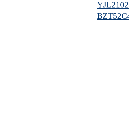
YJL210
BZT52C