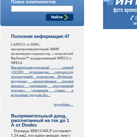
Поиск компонентов
Полезная информация:47
LAN9131 от SMSC,
высокопроизводительный ARM9
мультимедиа сопроцессор, с технологией
RipStream™ поддерживающей MPEG2 и
MPEG4
Высокопроизводительный, сетевой
(10/100) мультимедиа сопроцессор
использующий технологию RipStream,
поддержку множественных потоков
высокого разрешения, программный
протокол управления стеком и
встроенные средства без...
подробнее ...
Выпрямительный диод,
рассчитанный на ток до 1
А от Diodes
Площадь SBR1U40LP составляет
1,54 мм2, что вдвое меньше, чем у